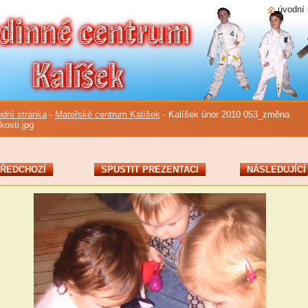
úvodní 
dní stránka
-
Mateřské centrum Kalíšek
-
Kalíšek únor 2010 053_změna
ikosti.jpg
ŘEDCHOZÍ
SPUSTIT PREZENTACI
NÁSLEDUJÍCÍ