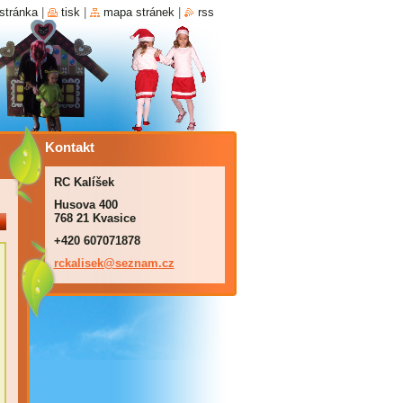
stránka
|
tisk
|
mapa stránek
|
rss
Kontakt
RC Kalíšek
Husova 400
768 21 Kvasice
+420 607071878
rckalise
k@seznam
.cz