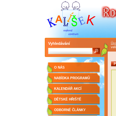
Vyhledávání
Úvo
vel
P
O NÁS
NABÍDKA PROGRAMŮ
KALENDÁŘ AKCÍ
DĚTSKÉ HŘIŠTĚ
ODBORNÉ ČLÁNKY