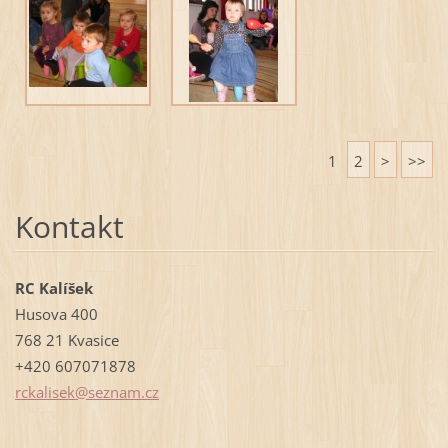
1
2
>
>>
Kontakt
RC Kalíšek
Husova 400
768 21 Kvasice
+420 607071878
rckalise
k@seznam
.cz